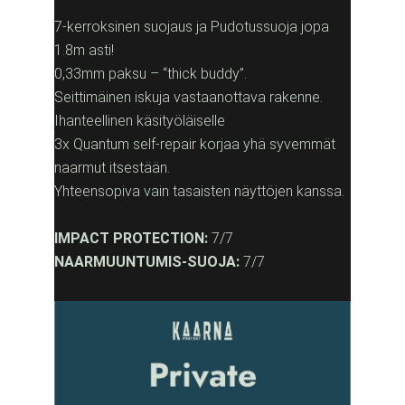
7-kerroksinen suojaus ja Pudotussuoja jopa
1.8m asti!
0,33mm paksu – “thick buddy”.
Seittimäinen iskuja vastaanottava rakenne.
Ihanteellinen käsityöläiselle
3x Quantum self-repair korjaa yhä syvemmät
naarmut itsestään.
Yhteensopiva vain tasaisten näyttöjen kanssa.
IMPACT PROTECTION:
7/7
NAARMUUNTUMIS-SUOJA:
7/7