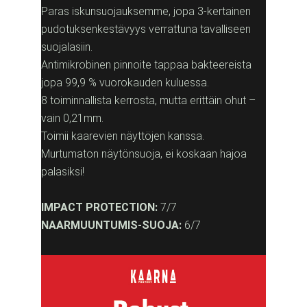
Paras iskunsuojauksemme, jopa 3-kertainen
pudotuksenkestävyys verrattuna tavalliseen
suojalasiin.
Antimikrobinen pinnoite tappaa bakteereista
jopa 99,9 % vuorokauden kuluessa.
8 toiminnallista kerrosta, mutta erittäin ohut –
vain 0,21mm.
Toimii kaarevien näyttöjen kanssa.
Murtumaton näytönsuoja, ei koskaan hajoa
palasiksi!
IMPACT PROTECTION:
7/7
NAARMUUNTUMIS-SUOJA:
6/7