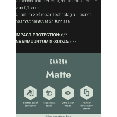
7 toiminnallista kerrosta, mutta erittäin ohut –
vain 0,15mm.
Quantum Self repair Technologia – pienet
naarmut haihtuvat 24 tunnissa.
IMPACT PROTECTION:
6/7
NAARMUUNTUMIS-SUOJA:
6/7