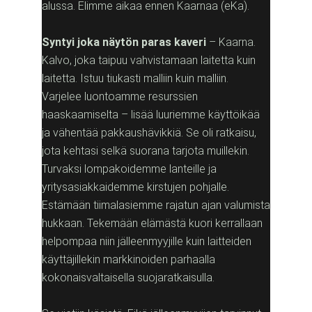
alussa. Elimme aikaa ennen Kaarnaa (eKa).
Syntyi joka näytön paras kaveri
– Kaarna.
Kalvo, joka taipuu vahvistamaan laitetta kuin
laitetta. Istuu tiukasti malliin kuin malliin.
Varjelee luontoamme resurssien
haaskaamiselta – lisää luuriemme käyttöikää
ja vähentää pakkaushävikkiä. Se oli ratkaisu,
jota kehtasi selkä suorana tarjota muillekin.
Turvaksi lompakoidemme lanteille ja
yritysasiakkaidemme kirstujen pohjalle.
Estämään tiimalasiemme rajatun ajan valumista
hukkaan. Tekemään elämästä kuori kerrallaan
helpompaa niin jälleenmyyjille kuin laitteiden
käyttäjillekin markkinoiden parhaalla
kokonaisvaltaisella suojaratkaisulla.