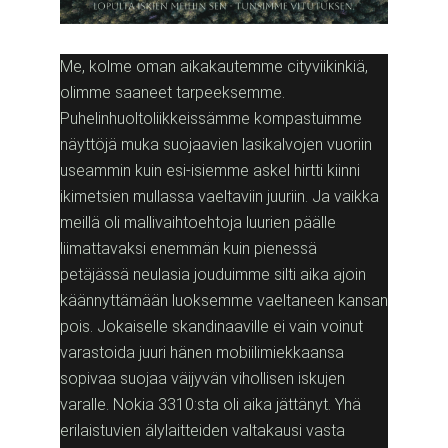
Me, kolme oman aikakautemme cityviikinkiä,
olimme saaneet tarpeeksemme.
Puhelinhuoltoliikkeissämme kompastuimme
näyttöjä muka suojaavien lasikalvojen vuoriin
useammin kuin esi-isiemme askel hirtti kiinni
ikimetsien mullassa vaeltaviin juuriin. Ja vaikka
meillä oli mallivaihtoehtoja luurien päälle
liimattavaksi enemmän kuin pienessä
petäjässä neulasia jouduimme silti aika ajoin
käännyttämään luoksemme vaeltaneen kansan
pois. Jokaiselle skandinaaville ei vain voinut
varastoida juuri hänen mobiilimiekkaansa
sopivaa suojaa väijyvän vihollisen iskujen
varalle. Nokia 3310:sta oli aika jättänyt. Yhä
erilaistuvien älylaitteiden valtakausi vasta