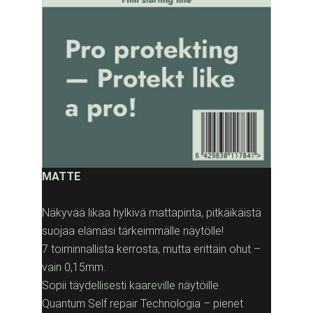
MATTE
Näkyvää likaa hylkivä mattapinta, pitkäikäistä
suojaa elämäsi tärkeimmälle näytölle!
7 toiminnallista kerrosta, mutta erittäin ohut –
vain 0,15mm.
Sopii täydellisesti kaareville näytöille.
Quantum Self repair Technologia – pienet