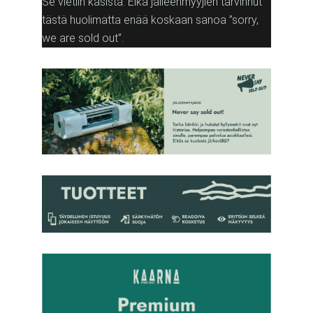
Se vietiin käsistä. Eikä jälleenmyyjien tarvinnut
tästä huolimatta enää koskaan sanoa ”sorry,
we are sold out”.