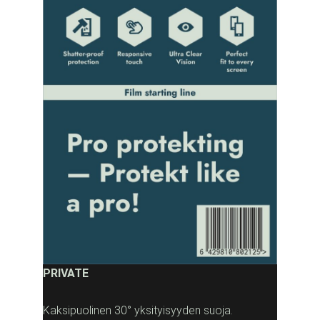
PRIVATE
Kaksipuolinen 30° yksityisyyden suoja.