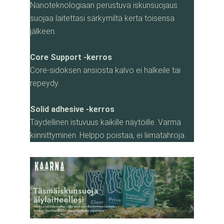
Nanoteknologiaan perustuva iskunsuojaus
suojaa laitettasi särkymiltä kerta toisensa
jälkeen.
Core Support -kerros
Core-sidoksen ansiosta kalvo ei halkeile tai
repeydy.
Solid adhesive -kerros
Täydellinen istuvuus kaikille näytöille. Varma
kiinnittyminen. Helppo poistaa, ei liimatahroja.