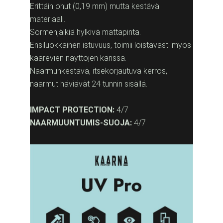
Erittäin ohut (0,19 mm) mutta kestävä
materiaali.
Sormenjälkiä hylkivä mattapinta.
Ensiluokkainen istuvuus, toimii loistavasti myös
kaarevien näyttöjen kanssa.
Naarmunkestävä, itsekorjautuva kerros,
naarmut häviävät 24 tunnin sisällä.
IMPACT PROTECTION:
4/7
NAARMUUNTUMIS-SUOJA:
4/7