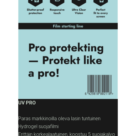
UV PRO
Paras markkinoilla oleva lasin tuntuinen
Hydrogel suojafilmi
Erittäin korkealaatuinen, koostuu 5 suojakalvo