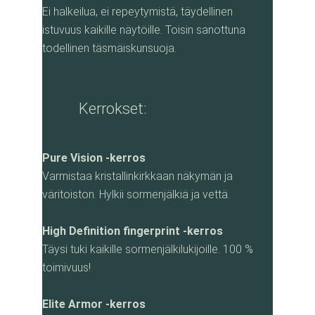
Ei halkeilua, ei repeytymistä, täydellinen
istuvuus kaikille näytöille. Toisin sanottuna
todellinen täsmäiskunsuoja.
Kerrokset:
Pure Vision -kerros
Varmistaa kristallinkirkkaan näkymän ja
väritoiston. Hylkii sormenjälkiä ja vettä.
High Definition fingerprint -kerros
Täysi tuki kaikille sormenjälkilukijoille. 100 %
toimivuus!
Elite Armor -kerros