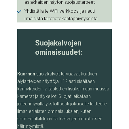
asiakkaiden näytön suojaustarpeet.
Yhdistä laite WiFi-verkkoosi ja nauti
ilmaisista laitetietokantapäivityksistä.
Suojakalvojen
ominaisuudet:
Kaarnan
suojakalvot turvaavat kaikkien
älylaitteiden näyttöjä 11? asti sisältäen
kännyköiden ja tablettien lisäksi muun muassa
kamerat ja älykellot. Suojat leikataan
jälleenmyyjillä yksilöllisesti jokaiselle laitteelle
ilman erilaisten ominaisuuksien, kuten
sormenjälkilukijan tai kasvojentunnistuksen
häiriintymistä.