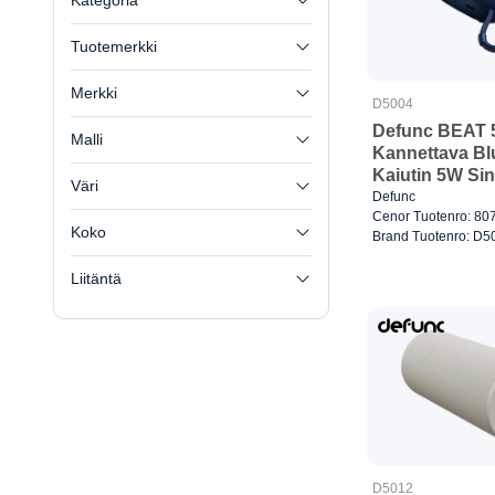
Kategoria
Tuotemerkki
Merkki
D5004
Defunc BEAT 
Malli
Kannettava Bl
Kaiutin 5W Si
Väri
Defunc
Cenor Tuotenro: 80
Koko
Brand Tuotenro: D5
Liitäntä
D5012