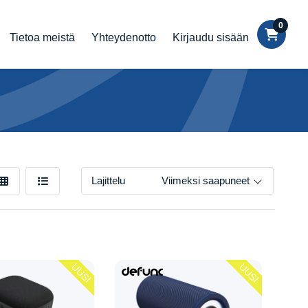
0
Tietoa meistä
Yhteydenotto
Kirjaudu sisään
Lajittelu
Viimeksi saapuneet
UUSI
UUSI