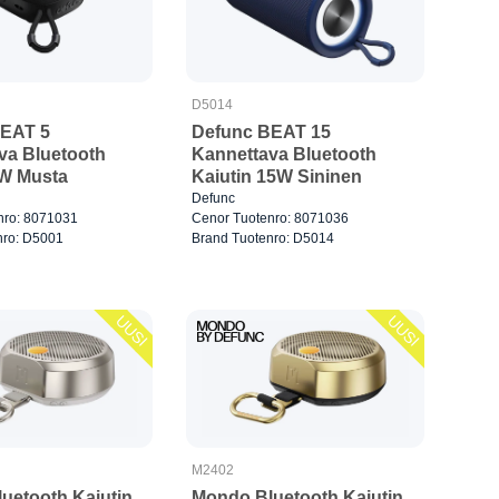
D5014
EAT 5
Defunc BEAT 15
va Bluetooth
Kannettava Bluetooth
5W Musta
Kaiutin 15W Sininen
Defunc
nro: 8071031
Cenor Tuotenro: 8071036
nro: D5001
Brand Tuotenro: D5014
UUSI
UUSI
M2402
uetooth Kaiutin
Mondo Bluetooth Kaiutin