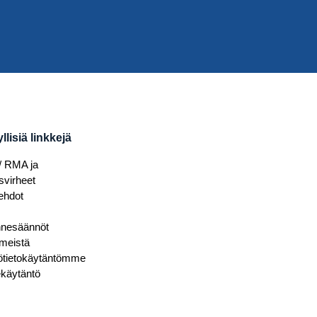
lisiä linkkejä
/ RMA ja
svirheet
ehdot
nnesäännöt
 meistä
ötietokäytäntömme
käytäntö