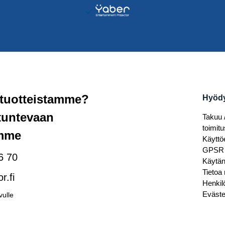
 tuotteistamme?
Hyödyl
ntuntevaan
Takuu 
toimitu
imme
Käyttö
GPSR
6 70
Käytä
Tietoa
r.fi
Henkil
Eväste
vulle