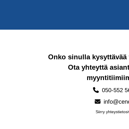
Onko sinulla kysyttävää
Ota yhteyttä asia
myyntitiimi
050-552 5
info@ceno
Siirry yhteystietosi