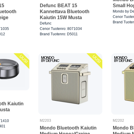
15
Defunc BEAT 15
Small Ho
uetooth
Kannettava Bluetooth
Mondo by De
Cenor Tuote
eige
Kaiutin 15W Musta
Brand Tuote
Defunc
71035
Cenor Tuotenro: 8071034
012
Brand Tuotenro: D5011
UUSI
UUSI
th Kaiutin
Musta
M2203
M2202
71410
401
Mondo Bluetooth Kaiutin
Mondo Bl
Medium Hopea/Greige
Medium M