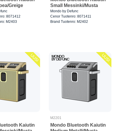
pea/Greige
Small Messinki/Musta
func
Mondo by Defunc
nro: 8071412
Cenor Tuotenro: 8071411
nro: M2403
Brand Tuotenro: M2402
UUSI
UUSI
M2201
uetooth Kaiutin
Mondo Bluetooth Kaiutin
essinki/Musta
Medium Metalli/Musta