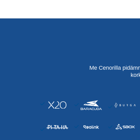
Me Cenorilla pidämm
kor