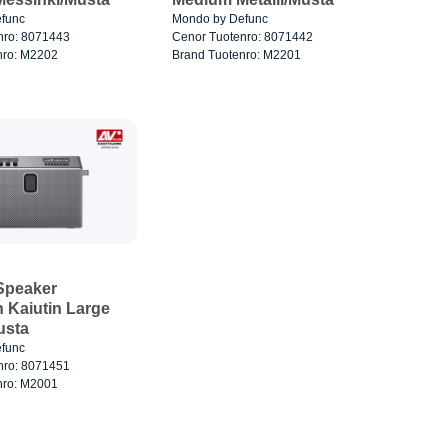
func
Mondo by Defunc
nro: 8071443
Cenor Tuotenro: 8071442
nro: M2202
Brand Tuotenro: M2201
peaker
 Kaiutin Large
usta
func
nro: 8071451
nro: M2001