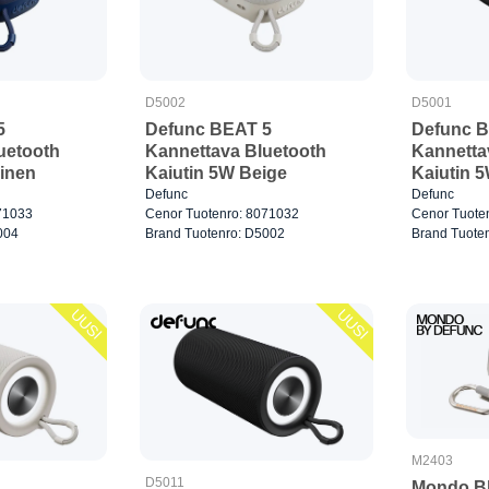
D5002
D5001
5
Defunc BEAT 5
Defunc B
uetooth
Kannettava Bluetooth
Kannetta
ninen
Kaiutin 5W Beige
Kaiutin 
Defunc
Defunc
71033
Cenor Tuotenro: 8071032
Cenor Tuote
004
Brand Tuotenro: D5002
Brand Tuote
UUSI
UUSI
M2403
D5011
Mondo Bl