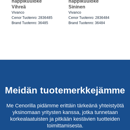
nappikuuloke
nappikuuloke
Vihreä
Sininen
Vivanco
Vivanco
Cenor Tuotenro: 2836485
Cenor Tuotenro: 2836484
Brand Tuotenro: 36485
Brand Tuotenro: 36484
Meidän tuotemerkkejämme
Me Cenorilla pidämme erittäin tärkeänä yhteistyötä
yksinomaan yritysten kanssa, jotka tunnetaan
korkealaatuisten ja pitkään kestävien tuotteiden
toimittamisesta.