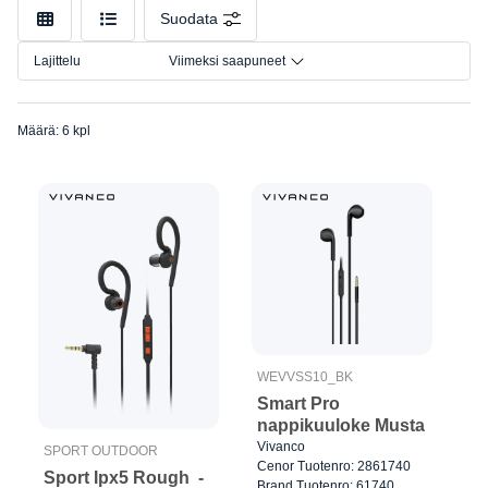
Väri
Suodata
Liitäntä
Lajittelu
Viimeksi saapuneet
Koko
Määrä: 6 kpl
WEVVSS10_BK
Smart Pro
nappikuuloke Musta
Vivanco
SPORT OUTDOOR
Cenor Tuotenro: 2861740
Sport Ipx5 Rough -
Brand Tuotenro: 61740