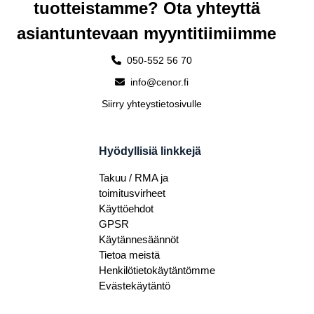
tuotteistamme? Ota yhteyttä
asiantuntevaan myyntitiimiimme
050-552 56 70
info@cenor.fi
Siirry yhteystietosivulle
Hyödyllisiä linkkejä
Takuu / RMA ja
toimitusvirheet
Käyttöehdot
GPSR
Käytännesäännöt
Tietoa meistä
Henkilötietokäytäntömme
Evästekäytäntö