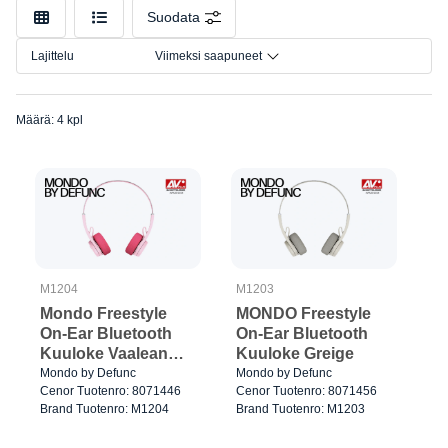
Suodata
Lajittelu
Viimeksi saapuneet
Määrä: 4 kpl
M1204
M1203
Mondo Freestyle
MONDO Freestyle
On-Ear Bluetooth
On-Ear Bluetooth
Kuuloke Vaalean
Kuuloke Greige
punainen
Mondo by Defunc
Mondo by Defunc
Cenor Tuotenro: 8071446
Cenor Tuotenro: 8071456
Brand Tuotenro: M1204
Brand Tuotenro: M1203