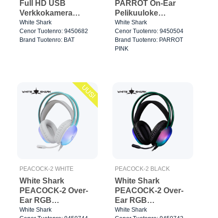
Full HD USB
PARROT On-Ear
Verkkokamera
Pelikuuloke
Musta
Vaaleanpunainen
White Shark
White Shark
Cenor Tuotenro: 9450682
Cenor Tuotenro: 9450504
Brand Tuotenro: BAT
Brand Tuotenro: PARROT
PINK
UUSI
PEACOCK-2 WHITE
PEACOCK-2 BLACK
White Shark
White Shark
PEACOCK-2 Over-
PEACOCK-2 Over-
Ear RGB
Ear RGB
Pelikuuloke
Pelikuuloke Musta
White Shark
White Shark