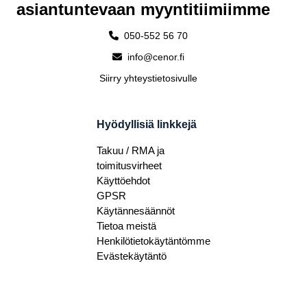
asiantuntevaan myyntitiimiimme
050-552 56 70
info@cenor.fi
Siirry yhteystietosivulle
Hyödyllisiä linkkejä
Takuu / RMA ja
toimitusvirheet
Käyttöehdot
GPSR
Käytännesäännöt
Tietoa meistä
Henkilötietokäytäntömme
Evästekäytäntö