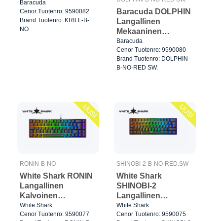
Pelinäppäimistö
Baracuda
Baracuda DOLPHIN
Cenor Tuotenro: 9590082
TKL Musta
Brand Tuotenro: KRILL-B-
Langallinen
NO
Mekaaninen
Pelinäppäimistö
Baracuda
Cenor Tuotenro: 9590080
60% Musta
Brand Tuotenro: DOLPHIN-
B-NO-RED SW.
UUSI
UUSI
RONIN-B-NO
SHINOBI-2-B-NO-RED.SW
White Shark RONIN
White Shark
Langallinen
SHINOBI-2
Kalvoinen
Langallinen
Pelinäppäimistö
Mekaaninen
White Shark
White Shark
Cenor Tuotenro: 9590077
Cenor Tuotenro: 9590075
65% Musta
Pelinäppäimistö