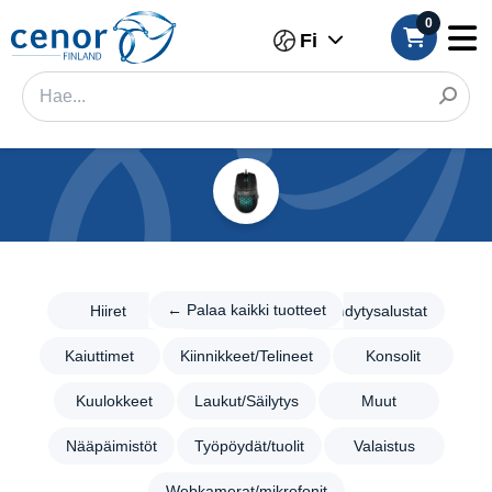
0
Fi
Kategoriat
Suodatin
←
Palaa
← Palaa kaikki tuotteet
Hiiret
Hiirimatot
Jäähdytysalustat
Kategoria
kaikki
tuotteet
Kaiuttimet
Kiinnikkeet/Telineet
Konsolit
Tuotemerkki
Gaming/Pelaaminen
Kuulokkeet
Laukut/Säilytys
Muut
Hiiret
Väri
Hiirimatot
Nääpäimistöt
Työpöydät/tuolit
Valaistus
Merkki
Jäähdytysalustat
Webkamerat/mikrofonit