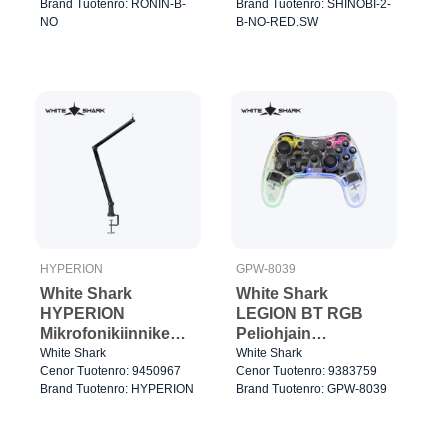
Brand Tuotenro: RONIN-B-
Brand Tuotenro: SHINOBI-2-
60% Musta
NO
B-NO-RED.SW
HYPERION
GPW-8039
White Shark
White Shark
HYPERION
LEGION BT RGB
Mikrofonikiinnike
Peliohjain
3/8” 1.2kg Hopea
Kirkas/Musta
White Shark
White Shark
Cenor Tuotenro: 9450967
Cenor Tuotenro: 9383759
Brand Tuotenro: HYPERION
Brand Tuotenro: GPW-8039