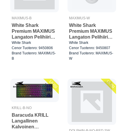
MAXIMUS-B
MAXIMUS-W
White Shark
White Shark
Premium MAXIMUS
Premium MAXIMUS
Langaton Pelihiiri
Langaton Pelihiiri
6D 26.000dpi Musta
6D 26.000dpi
White Shark
White Shark
Cenor Tuotenro: 9450806
Cenor Tuotenro: 9450807
Valkoinen
Brand Tuotenro: MAXIMUS-
Brand Tuotenro: MAXIMUS-
B
W
UUSI
UUSI
KRILL-B-NO
Baracuda KRILL
Langallinen
Kalvoinen
DOLPHIN-B-NO-RED SW.