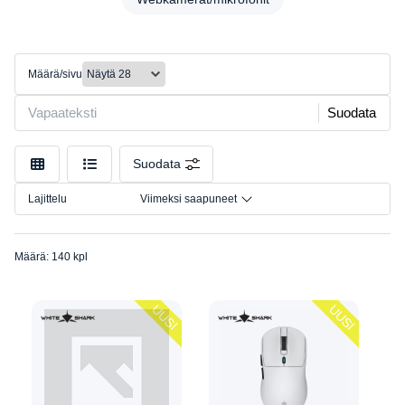
Kaiuttimet
Malli
Kiinnikkeet/Telineet
Liitäntä
Konsolit
Määrä/sivu
Kuulokkeet
Koko
Laukut/Säilytys
Suodata
Muut
Nääpäimistöt
Suodata
Työpöydät/tuolit
Lajittelu
Viimeksi saapuneet
Valaistus
Webkamerat/mikrofonit
Määrä: 140 kpl
UUSI
UUSI