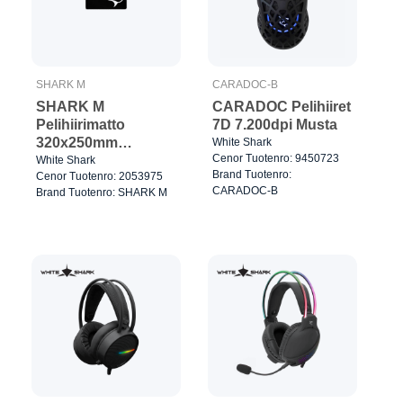
SHARK M
CARADOC-B
SHARK M
CARADOC Pelihiiret
Pelihiirimatto
7D 7.200dpi Musta
320x250mm
White Shark
Cenor Tuotenro: 9450723
Musta/Valkoinen
White Shark
Brand Tuotenro:
Cenor Tuotenro: 2053975
CARADOC-B
Brand Tuotenro: SHARK M