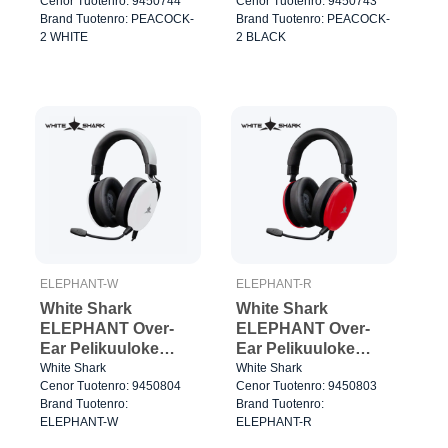
Cenor Tuotenro: 9450744
Cenor Tuotenro: 9450743
Valkoinen
Brand Tuotenro: PEACOCK-
Brand Tuotenro: PEACOCK-
2 WHITE
2 BLACK
ELEPHANT-W
ELEPHANT-R
White Shark
White Shark
ELEPHANT Over-
ELEPHANT Over-
Ear Pelikuuloke
Ear Pelikuuloke
Valkoinen/Musta
Punainen/Musta
White Shark
White Shark
Cenor Tuotenro: 9450804
Cenor Tuotenro: 9450803
Brand Tuotenro:
Brand Tuotenro:
ELEPHANT-W
ELEPHANT-R