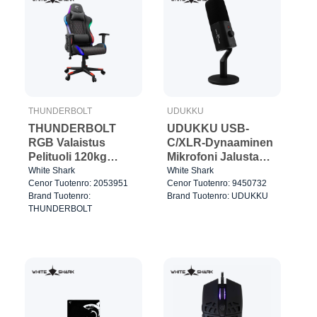
THUNDERBOLT
UDUKKU
THUNDERBOLT
UDUKKU USB-
RGB Valaistus
C/XLR-Dynaaminen
Pelituoli 120kg
Mikrofoni Jalusta
Musta/Punainen
Mukaan Lukien
White Shark
White Shark
Cenor Tuotenro: 2053951
Cenor Tuotenro: 9450732
Musta
Brand Tuotenro:
Brand Tuotenro: UDUKKU
THUNDERBOLT