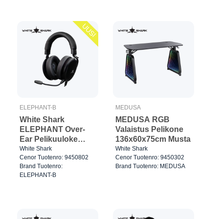
UUSI
ELEPHANT-B
MEDUSA
White Shark
MEDUSA RGB
ELEPHANT Over-
Valaistus Pelikone
Ear Pelikuuloke
136x60x75cm Musta
Musta
White Shark
White Shark
Cenor Tuotenro: 9450802
Cenor Tuotenro: 9450302
Brand Tuotenro:
Brand Tuotenro: MEDUSA
ELEPHANT-B