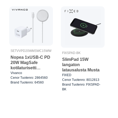
SETVVPD20WMSWC15WW
FIXSPAD-BK
Nopea 1xUSB-C PD
SlimPad 15W
20W MagSafe
langaton
kotilaturisetti
latausalusta Musta
Valkoinen
Vivanco
FIXED
Cenor Tuotenro: 2864560
Cenor Tuotenro: 8012813
Brand Tuotenro: 64560
Brand Tuotenro: FIXSPAD-
BK