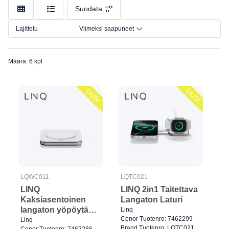
Malli
Suodata
Liitäntä
Lajittelu
Viimeksi saapuneet
Määrä: 6 kpl
UUSI
UUSI
LQWC011
LQTC021
LINQ
LINQ 2in1 Taitettava
Kaksiasentoinen
Langaton Laturi
langaton yöpöytä
Linq
Cenor Tuotenro: 7462299
laturi
Linq
Brand Tuotenro: LQTC021
Cenor Tuotenro: 7462286