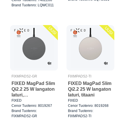
Brand Tuotenro: LQWC011
UUSI
UUSI
FIXMPADS2-GR
FIXMPADS2-TI
FIXED MagPad Slim
FIXED MagPad Slim
Qi2.2 25 W langaton
Qi2.2 25 W langaton
laturi,
laturi, titaani
avaruusharmaa
FIXED
FIXED
Cenor Tuotenro: 8019267
Cenor Tuotenro: 8019268
Brand Tuotenro:
Brand Tuotenro:
FIXMPADS2-GR
FIXMPADS2-TI