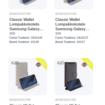
BOOKSGA27GR
BOOKSGA37GR
Classic Wallet
Classic Wallet
Lompakkokotelo
Lompakkokotelo
Samsung Galaxy
Samsung Galaxy
A27 5G Greige
A37 5G Greige
X2O
X2O
Cenor Tuotenro: 3410145
Cenor Tuotenro: 3410137
Brand Tuotenro: 10145
Brand Tuotenro: 10137
UUSI
UUSI
BOOKSGA57GR
BOOKSGA27BK