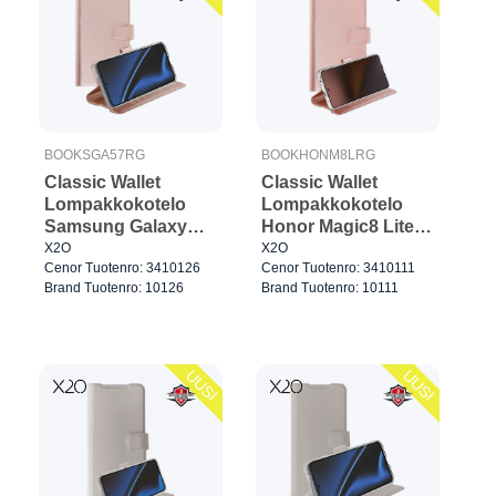
BOOKSGA57RG
BOOKHONM8LRG
Classic Wallet
Classic Wallet
Lompakkokotelo
Lompakkokotelo
Samsung Galaxy
Honor Magic8 Lite
A57 5G Rose Gold
Rose Gold
X2O
X2O
Cenor Tuotenro: 3410126
Cenor Tuotenro: 3410111
Brand Tuotenro: 10126
Brand Tuotenro: 10111
UUSI
UUSI