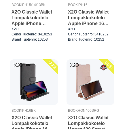
BOOKIPH15/14/13BK
BOOKIPH16L
X2O Classic Wallet
X2O Classic Wallet
Lompakkokotelo
Lompakkokotelo
Apple iPhone
Apple iPhone 16
15/14/13 Musta
Lavender
X2O
X2O
Cenor Tuotenro: 3410253
Cenor Tuotenro: 3410252
Brand Tuotenro: 10253
Brand Tuotenro: 10252
UUSI
UUSI
BOOKIPH16BK
BOOKHON400SRG
X2O Classic Wallet
X2O Classic Wallet
Lompakkokotelo
Lompakkokotelo