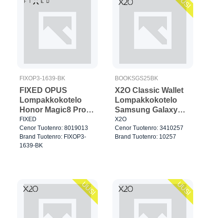
UUSI
FIXOP3-1639-BK
BOOKSGS25BK
FIXED OPUS
X2O Classic Wallet
Lompakkokotelo
Lompakkokotelo
Honor Magic8 Pro
Samsung Galaxy
Musta
S25 Musta
FIXED
X2O
Cenor Tuotenro: 8019013
Cenor Tuotenro: 3410257
Brand Tuotenro: FIXOP3-
Brand Tuotenro: 10257
1639-BK
UUSI
UUSI