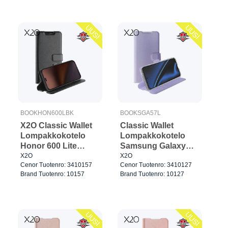
UUSI
UUSI
BOOKHON600LBK
BOOKSGA57L
X2O Classic Wallet
Classic Wallet
Lompakkokotelo
Lompakkokotelo
Honor 600 Lite
Samsung Galaxy
Musta
A57 5G Lavender
X2O
X2O
Cenor Tuotenro: 3410157
Cenor Tuotenro: 3410127
Brand Tuotenro: 10157
Brand Tuotenro: 10127
UUSI
UUSI