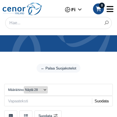
0
Fi
Kategoriat
Suodatin
← Palaa Suojakotelot
← Palaa
Suojakotelot
Kategoria
Lompakkokotelot
Tuotemerkki
Määrä/sivu
Merkki
Suodata
Malli
Suodata