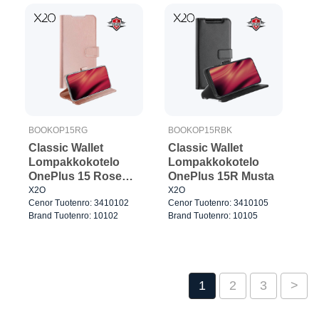
BOOKOP15RG
BOOKOP15RBK
Classic Wallet
Classic Wallet
Lompakkokotelo
Lompakkokotelo
OnePlus 15 Rose
OnePlus 15R Musta
Gold
X2O
X2O
Cenor Tuotenro: 3410102
Cenor Tuotenro: 3410105
Brand Tuotenro: 10102
Brand Tuotenro: 10105
1
2
3
>