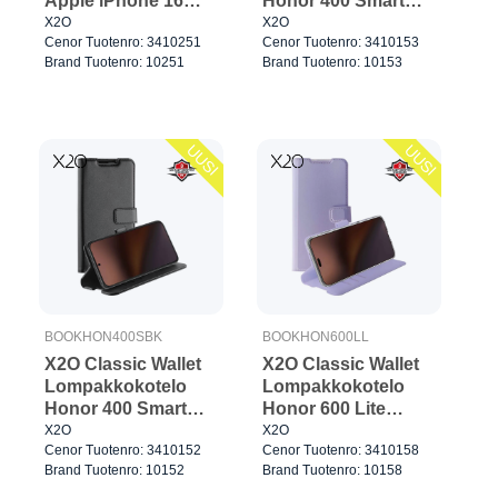
Apple iPhone 16
Honor 400 Smart
Musta
Rose Gold
X2O
X2O
Cenor Tuotenro: 3410251
Cenor Tuotenro: 3410153
Brand Tuotenro: 10251
Brand Tuotenro: 10153
UUSI
UUSI
BOOKHON400SBK
BOOKHON600LL
X2O Classic Wallet
X2O Classic Wallet
Lompakkokotelo
Lompakkokotelo
Honor 400 Smart
Honor 600 Lite
Musta
Lavender
X2O
X2O
Cenor Tuotenro: 3410152
Cenor Tuotenro: 3410158
Brand Tuotenro: 10152
Brand Tuotenro: 10158