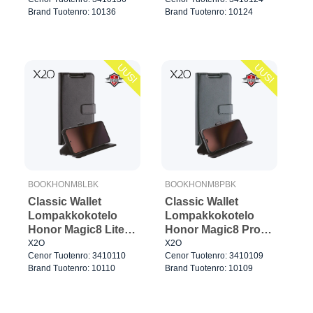
Brand Tuotenro: 10136
Brand Tuotenro: 10124
UUSI
UUSI
BOOKHONM8LBK
BOOKHONM8PBK
Classic Wallet
Classic Wallet
Lompakkokotelo
Lompakkokotelo
Honor Magic8 Lite
Honor Magic8 Pro
Musta
Musta
X2O
X2O
Cenor Tuotenro: 3410110
Cenor Tuotenro: 3410109
Brand Tuotenro: 10110
Brand Tuotenro: 10109