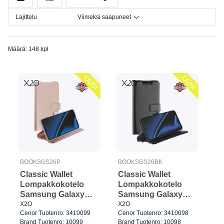
Väri
Lajittelu
Viimeksi saapuneet
Koko
Määrä: 148 kpl
UUSI
UUSI
BOOKSGS26P
BOOKSGS26BK
Classic Wallet
Classic Wallet
Lompakkokotelo
Lompakkokotelo
Samsung Galaxy
Samsung Galaxy
S26 Purppura
S26 Musta
X2O
X2O
Cenor Tuotenro: 3410099
Cenor Tuotenro: 3410098
Brand Tuotenro: 10099
Brand Tuotenro: 10098