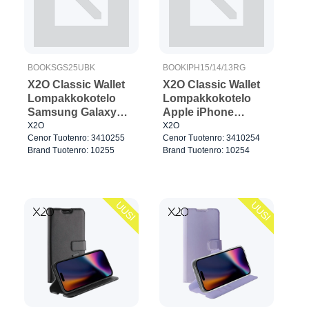
BOOKSGS25UBK
BOOKIPH15/14/13RG
X2O Classic Wallet
X2O Classic Wallet
Lompakkokotelo
Lompakkokotelo
Samsung Galaxy
Apple iPhone
S25 Ultra Musta
15/14/13 Rose Gold
X2O
X2O
Cenor Tuotenro: 3410255
Cenor Tuotenro: 3410254
Brand Tuotenro: 10255
Brand Tuotenro: 10254
UUSI
UUSI