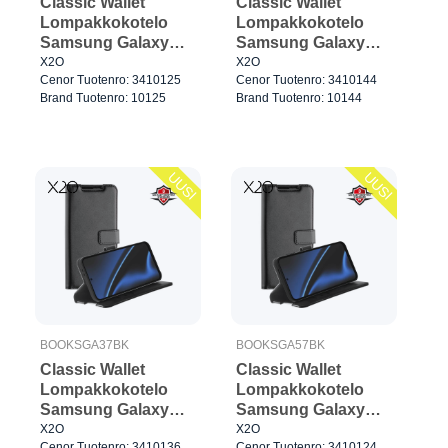
Classic Wallet
Classic Wallet
Lompakkokotelo
Lompakkokotelo
Samsung Galaxy
Samsung Galaxy
A57 5G Greige
A27 5G Musta
X2O
X2O
Cenor Tuotenro: 3410125
Cenor Tuotenro: 3410144
Brand Tuotenro: 10125
Brand Tuotenro: 10144
UUSI
UUSI
BOOKSGA37BK
BOOKSGA57BK
Classic Wallet
Classic Wallet
Lompakkokotelo
Lompakkokotelo
Samsung Galaxy
Samsung Galaxy
A37 5G Musta
A57 5G Musta
X2O
X2O
Cenor Tuotenro: 3410136
Cenor Tuotenro: 3410124