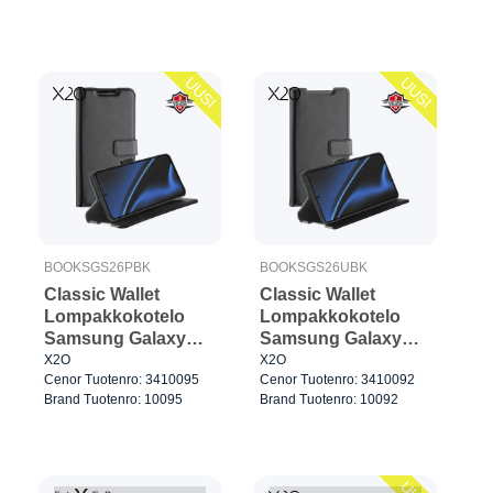
UUSI
UUSI
BOOKSGS26PBK
BOOKSGS26UBK
Classic Wallet
Classic Wallet
Lompakkokotelo
Lompakkokotelo
Samsung Galaxy
Samsung Galaxy
S26+ Musta
S26 Ultra Musta
X2O
X2O
Cenor Tuotenro: 3410095
Cenor Tuotenro: 3410092
Brand Tuotenro: 10095
Brand Tuotenro: 10092