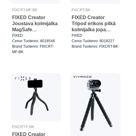
FIXCRT-MF-BK
FIXCRT-BK
FIXED Creator
FIXED Creator
Joustava kolmijalka
Tripod erikois pitkä
MagSafe
kolmijalka jopa
älypuhelimille Musta
190cm asti Musta
FIXED
FIXED
Cenor Tuotenro: 8018546
Cenor Tuotenro: 8018227
Brand Tuotenro: FIXCRT-
Brand Tuotenro: FIXCRT-BK
MF-BK
FIXCRT-F-BK
FIXED Creator