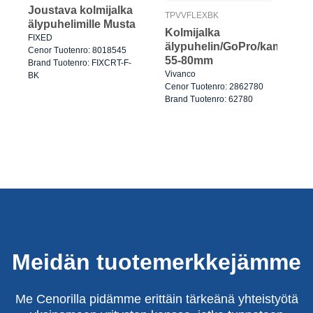
Joustava kolmijalka
TPVVFLEXBK
älypuhelimille Musta
Kolmijalka
FIXED
älypuhelin/GoPro/kameralle
Cenor Tuotenro: 8018545
55-80mm
Brand Tuotenro: FIXCRT-F-
Vivanco
BK
Cenor Tuotenro: 2862780
Brand Tuotenro: 62780
Meidän tuotemerkkejämme
Me Cenorilla pidämme erittäin tärkeänä yhteistyötä