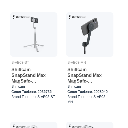
S-AB03-ST
S-AB03-MN
Shiftcam
Shiftcam
SnapStand Max
SnapStand Max
MagSafe-
MagSafe-
yhteensopiva
yhteensopiva
Shiftcam
Shiftcam
Cenor Tuotenro: 2936736
Cenor Tuotenro: 2928940
180cm
180cm
Brand Tuotenro: S-AB03-ST
Brand Tuotenro: S-AB03-
kokoontaitettava
kokoontaitettava
MN
Greige
Musta