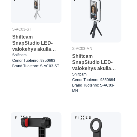
S-AC03-ST
Shiftcam
SnapStudio LED-
valokehys akulla
S-AC03-MN
MagSafe-
Shiftcam
Shiftcam
Cenor Tuotenro: 9350693
yhteensopiva
SnapStudio LED-
Brand Tuotenro: S-AC03-ST
Greige
valokehys akulla
MagSafe-
Shiftcam
Cenor Tuotenro: 9350694
yhteensopiva Musta
Brand Tuotenro: S-AC03-
MN