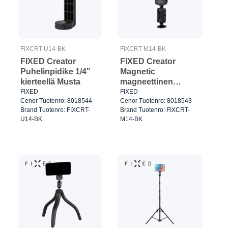
FIXCRT-U14-BK
FIXCRT-M14-BK
FIXED Creator
FIXED Creator
Puhelinpidike 1/4"
Magnetic
kierteellä Musta
magneettinen
puhelimen pidike
FIXED
FIXED
Cenor Tuotenro: 8018544
Cenor Tuotenro: 8018543
MagSafe-tuella
Brand Tuotenro: FIXCRT-
Brand Tuotenro: FIXCRT-
Musta
U14-BK
M14-BK