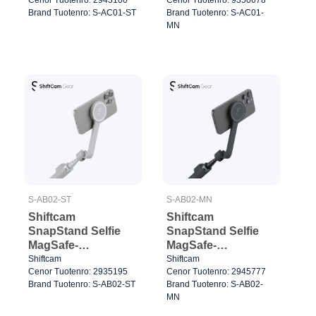
yhteensopiva
yhteensopiva Musta
Brand Tuotenro: S-AC01-ST
Brand Tuotenro: S-AC01-
Greige
MN
S-AB02-ST
S-AB02-MN
Shiftcam
Shiftcam
SnapStand Selfie
SnapStand Selfie
MagSafe-
MagSafe-
yhteensopiva 78cm
yhteensopiva 78cm
Shiftcam
Shiftcam
Cenor Tuotenro: 2935195
Cenor Tuotenro: 2945777
kokoontaitettava
kokoontaitettava
Brand Tuotenro: S-AB02-ST
Brand Tuotenro: S-AB02-
Greige
Musta
MN