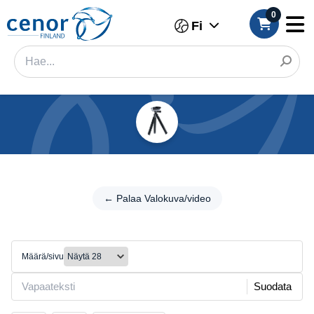
0
Fi
Kategoriat
Suodatin
← Palaa
Valokuva/video
← Palaa Valokuva/video
Kategoria
Jalustat/Valaistus
Tuotemerkki
Määrä/sivu
Merkki
Suodata
Väri