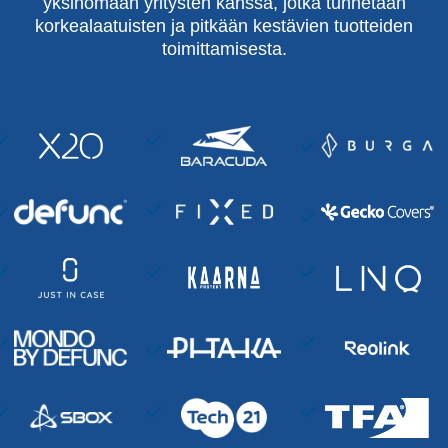
yksinomaan yritysten kanssa, jotka tunnetaan
korkealaatuisten ja pitkään kestävien tuotteiden
toimittamisesta.