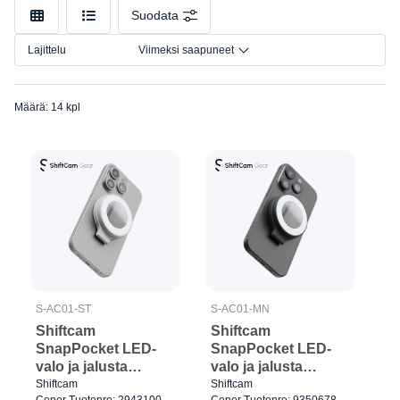
Liitäntä
Suodata
Malli
Lajittelu
Viimeksi saapuneet
Määrä: 14 kpl
S-AC01-ST
S-AC01-MN
Shiftcam
Shiftcam
SnapPocket LED-
SnapPocket LED-
valo ja jalusta
valo ja jalusta
MagSafe-
MagSafe-
Shiftcam
Shiftcam
Cenor Tuotenro: 2943100
Cenor Tuotenro: 9350678