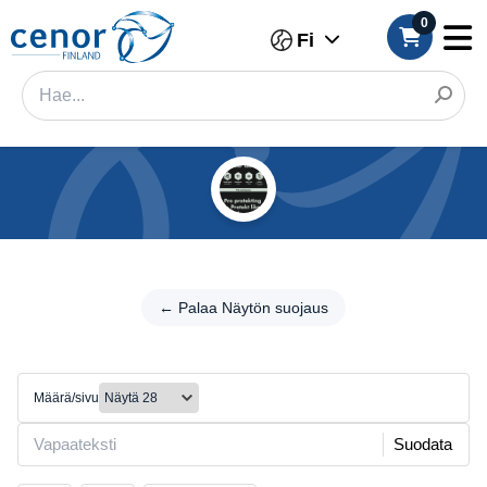
0
Fi
Kategoriat
Suodatin
←
Palaa
← Palaa Näytön suojaus
Kategoria
Näytön
suojaus
Tuotemerkki
Kalvo-/leikkauskone
Määrä/sivu
Väri
Suodata
Merkki