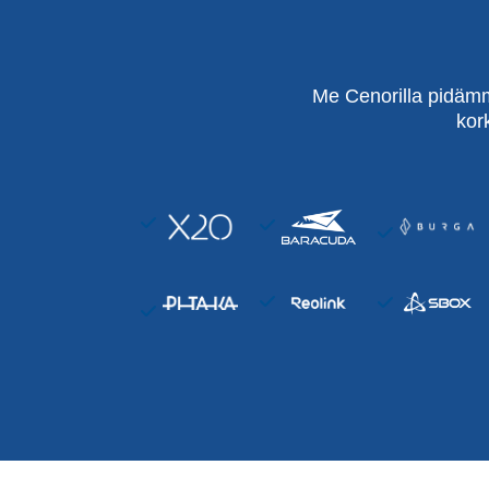
Me Cenorilla pidämm
kor