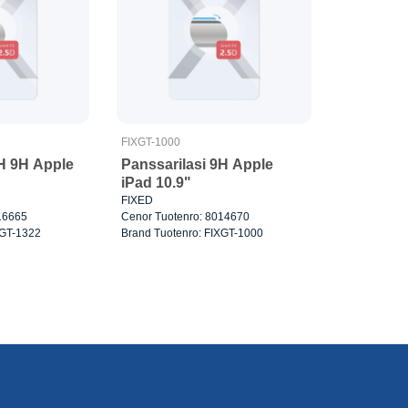
FIXGT-1000
9H 9H Apple
Panssarilasi 9H Apple
iPad 10.9"
FIXED
16665
Cenor Tuotenro: 8014670
XGT-1322
Brand Tuotenro: FIXGT-1000