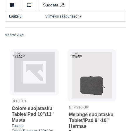
Malli
Suodata
Lajittelu
Viimeksi saapuneet
Määrä: 2 kpl
BFC1011
BFM910-BK
Colore suojatasku
Tablet/iPad 10"/11"
Melange suojatasku
Musta
Tablet/iPad 9"-10"
Harmaa
Tucano
Cenor Tuotenro: 5204134