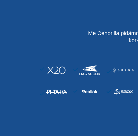
Me Cenorilla pidämm
kor