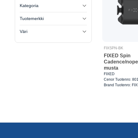
Kategoria
Tuotemerkki
Väri
FIXSPN-BK
FIXED Spin
Cadence/nope
musta
FIXED
Cenor Tuotenro: 80
Brand Tuotenro: FI