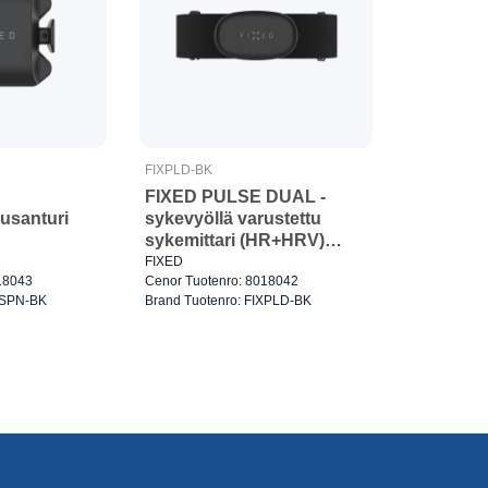
FIXPLD-BK
FIXED PULSE DUAL -
usanturi
sykevyöllä varustettu
sykemittari (HR+HRV)
Musta
FIXED
18043
Cenor Tuotenro: 8018042
XSPN-BK
Brand Tuotenro: FIXPLD-BK