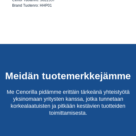
Valkoinen
Brand Tuotenro: HHP01
Meidän tuotemerkkejämme
Me Cenorilla pidämme erittäin tärkeänä yhteistyötä
yksinomaan yritysten kanssa, jotka tunnetaan
korkealaatuisten ja pitkään kestävien tuotteiden
toimittamisesta.