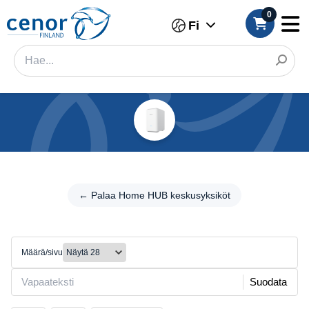
0
Fi
Kategoriat
Suodatin
← Palaa
Home HUB
← Palaa Home HUB keskusyksiköt
Kategoria
keskusyksiköt
Tuotemerkki
WiFi
Määrä/sivu
Väri
Suodata