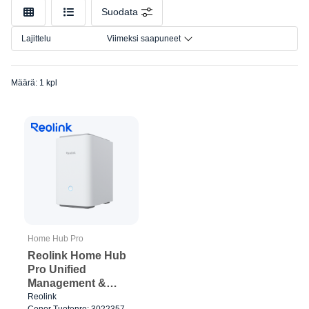
Suodata
Lajittelu
Viimeksi saapuneet
Määrä: 1 kpl
Home Hub Pro
Reolink Home Hub
Pro Unified
Management &
Storage Platform
Reolink
Cenor Tuotenro: 3022357