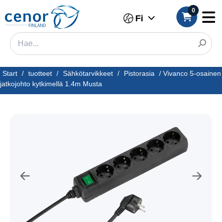
0
Fi
Start
/
tuotteet
/
Sähkötarvikkeet
/
Pistorasia
/
Vivanco 5-osainen
jatkojohto kytkimellä 1.4m Musta