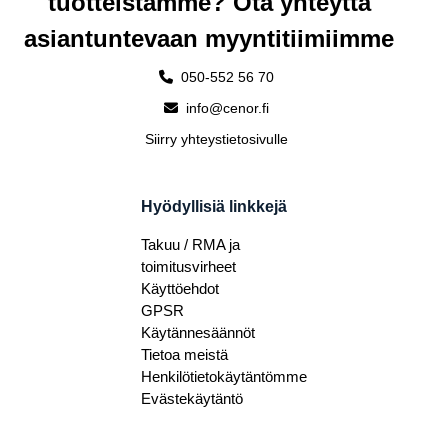
tuotteistamme? Ota yhteyttä
asiantuntevaan myyntitiimiimme
050-552 56 70
info@cenor.fi
Siirry yhteystietosivulle
Hyödyllisiä linkkejä
Takuu / RMA ja
toimitusvirheet
Käyttöehdot
GPSR
Käytännesäännöt
Tietoa meistä
Henkilötietokäytäntömme
Evästekäytäntö