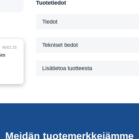
Tuotetiedot
Tiedot
Tekniset tiedot
46/02 25
5m
Lisätietoa tuotteesta
Meidän tuotemerkkejämme