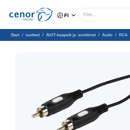
Fi
Start
/
tuotteet
/
AV/IT-kaapelit ja -sovittimet
/
Audio
/
RCA