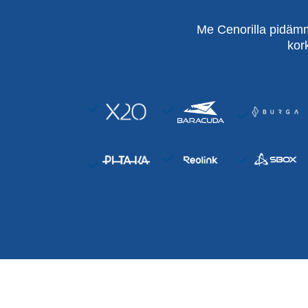
Me Cenorilla pidämm
kor