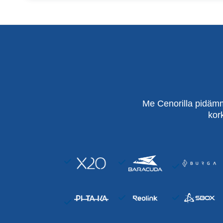
Me Cenorilla pidämm
kor