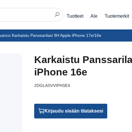
Tuotteet
Ale
Tuotemerkit
vanco Karkaistu Panssarilasi 9H Apple iPhone 17e/16e
Karkaistu Panssaril
iPhone 16e
2DGLASVVIPHSE4
Kirjaudu sisään tilataksesi