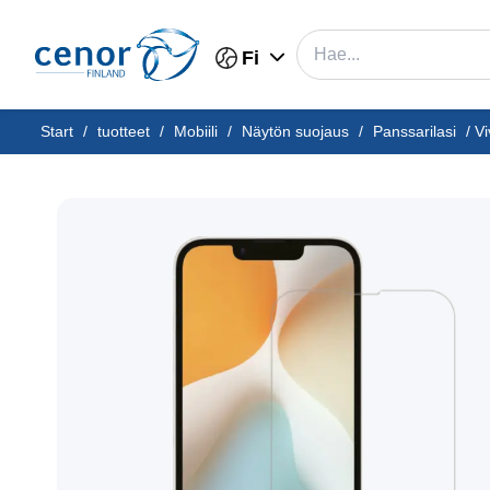
Fi
Start
/
tuotteet
/
Mobiili
/
Näytön suojaus
/
Panssarilasi
/
Vi