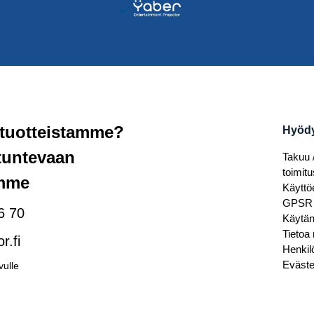
 tuotteistamme?
Hyödyl
ntuntevaan
Takuu 
toimitu
imme
Käyttö
GPSR
6 70
Käytä
Tietoa
r.fi
Henkil
Eväste
vulle