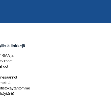
lisiä linkkejä
/ RMA ja
svirheet
ehdot
nnesäännöt
 meistä
ötietokäytäntömme
käytäntö