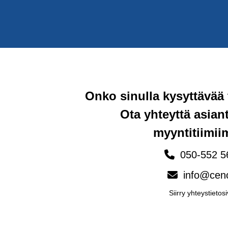
Onko sinulla kysyttävää
Ota yhteyttä asia
myyntitiimi
050-552 5
info@ceno
Siirry yhteystietosi