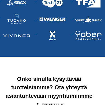
Onko sinulla kysyttävää
tuotteistamme? Ota yhteyttä
asiantuntevaan myyntitiimiimme
050-552 56 70