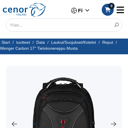
0
Fi
Start
/
tuotteet
/
Data
/
Laukut/Suojukset/Kotelot
/
Reput
/
Wenger Carbon 17" Tietokonereppu Musta