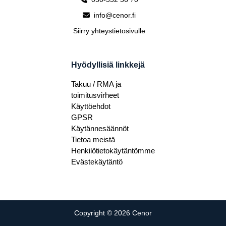
info@cenor.fi
Siirry yhteystietosivulle
Hyödyllisiä linkkejä
Takuu / RMA ja
toimitusvirheet
Käyttöehdot
GPSR
Käytännesäännöt
Tietoa meistä
Henkilötietokäytäntömme
Evästekäytäntö
Copyright © 2026 Cenor