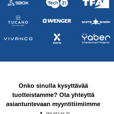
Onko sinulla kysyttävää
tuotteistamme? Ota yhteyttä
asiantuntevaan myyntitiimiimme
050-552 56 70