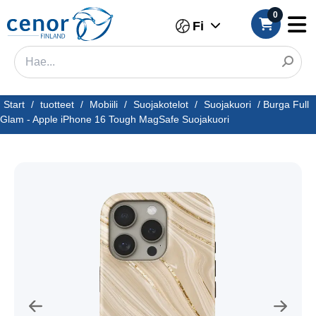
0
Fi
Start
/
tuotteet
/
Mobiili
/
Suojakotelot
/
Suojakuori
/
Burga Full
Glam - Apple iPhone 16 Tough MagSafe Suojakuori