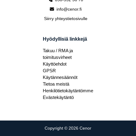
info@cenor.fi
Siirry yhteystietosivulle
Hyödyllisiä linkkejä
Takuu / RMA ja
toimitusvirheet
Käyttöehdot
GPSR
Käytännesäännöt
Tietoa meistä
Henkilötietokäytäntömme
Evästekäytäntö
Copyright © 2026 Cenor