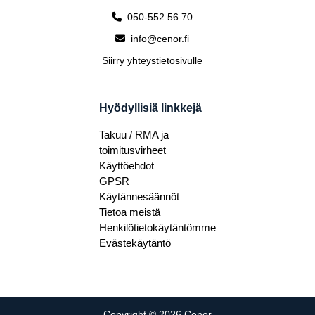
050-552 56 70
info@cenor.fi
Siirry yhteystietosivulle
Hyödyllisiä linkkejä
Takuu / RMA ja
toimitusvirheet
Käyttöehdot
GPSR
Käytännesäännöt
Tietoa meistä
Henkilötietokäytäntömme
Evästekäytäntö
Copyright © 2026 Cenor