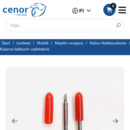
0
Fi
Start
/
tuotteet
/
Mobiili
/
Näytön suojaus
/
Kalvo-/leikkauskone
/
Kaarna leikkurin vaihtoterä