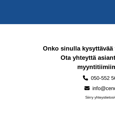
Onko sinulla kysyttävää
Ota yhteyttä asia
myyntitiimi
050-552 5
info@ceno
Siirry yhteystietosi