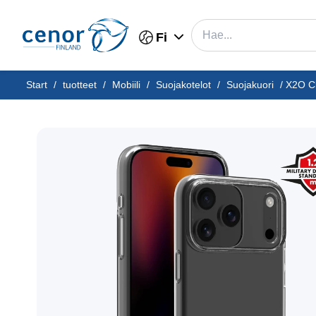
Fi
Start
/
tuotteet
/
Mobiili
/
Suojakotelot
/
Suojakuori
/
X2O Cl