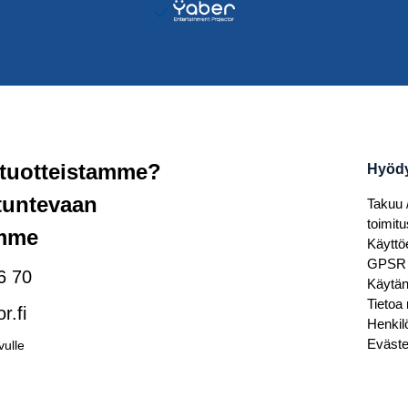
 tuotteistamme?
Hyödyl
ntuntevaan
Takuu 
toimitu
imme
Käyttö
GPSR
6 70
Käytä
Tietoa
r.fi
Henkil
Eväste
vulle