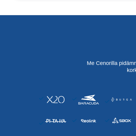
Me Cenorilla pidämm
kor