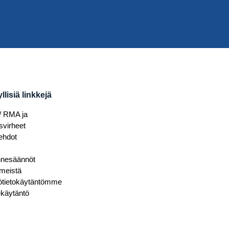
lisiä linkkejä
/ RMA ja
svirheet
ehdot
nnesäännöt
 meistä
ötietokäytäntömme
käytäntö