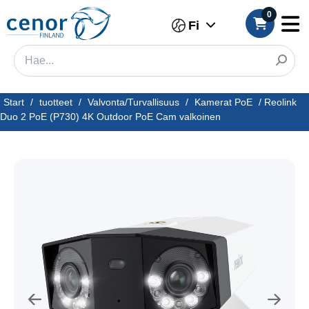
0
Fi
Start
/
tuotteet
/
Valvonta/Turvallisuus
/
Kamerat PoE
/
Reolink
Duo 2 PoE (P730) 4K Outdoor PoE Cam valkoinen