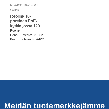
RLA-PS1 10-Port PoE
Switch
Reolink 10-
porttinen PoE-
kytkin jossa 120
W:n PoE-
Reolink
Cenor Tuotenro: 5398629
virranhallinta Musta
Brand Tuotenro: RLA-PS1
Meidän tuotemerkkejämme