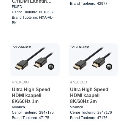
C/HDMI Lähetin
Brand Tuotenro: 42977
Musta
FIXED
Cenor Tuotenro: 8018637
Brand Tuotenro: FIXA-AL-
BK
47/10 10U
47/10 20U
Ultra High Speed
Ultra High Speed
HDMI kaapeli
HDMI kaapeli
8K/60Hz 1m
8K/60Hz 2m
Vivanco
Vivanco
Cenor Tuotenro: 2847175
Cenor Tuotenro: 2847176
Brand Tuotenro: 47175
Brand Tuotenro: 47176