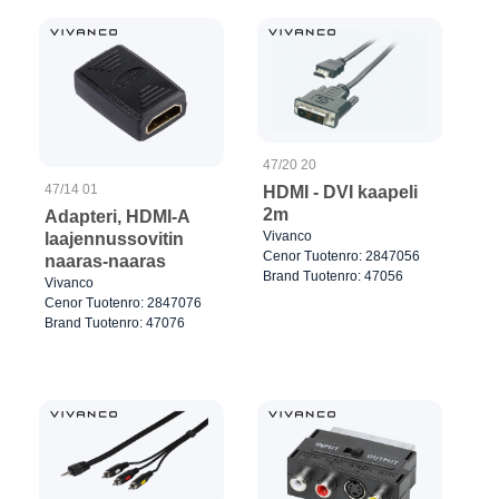
47/20 20
47/14 01
HDMI - DVI kaapeli
2m
Adapteri, HDMI-A
Vivanco
laajennussovitin
Cenor Tuotenro: 2847056
naaras-naaras
Brand Tuotenro: 47056
Vivanco
Cenor Tuotenro: 2847076
Brand Tuotenro: 47076