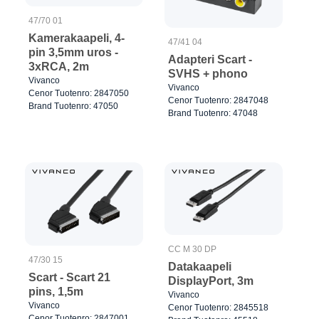
47/70 01
Kamerakaapeli, 4-
47/41 04
pin 3,5mm uros -
Adapteri Scart -
3xRCA, 2m
SVHS + phono
Vivanco
Vivanco
Cenor Tuotenro: 2847050
Cenor Tuotenro: 2847048
Brand Tuotenro: 47050
Brand Tuotenro: 47048
CC M 30 DP
47/30 15
Datakaapeli
Scart - Scart 21
DisplayPort, 3m
pins, 1,5m
Vivanco
Vivanco
Cenor Tuotenro: 2845518
Cenor Tuotenro: 2847001