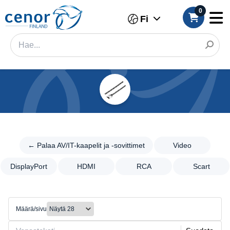
0
Fi
Kategoriat
Suodatin
← Palaa
AV/IT-
← Palaa AV/IT-kaapelit ja -sovittimet
Video
Kategoria
kaapelit
ja -
DisplayPort
HDMI
RCA
Scart
Tuotemerkki
sovittimet
Video
Väri
Video
Määrä/sivu
Koko
DisplayPort