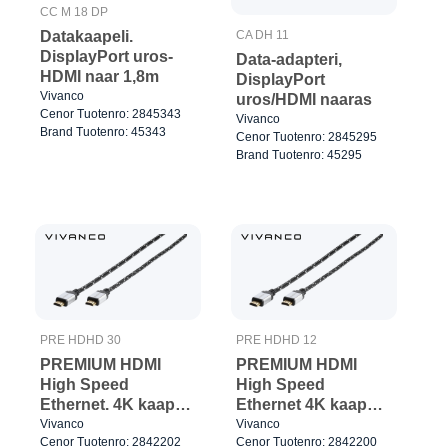
CC M 18 DP
Datakaapeli.
CA DH 11
DisplayPort uros-
Data-adapteri,
HDMI naar 1,8m
DisplayPort
Vivanco
uros/HDMI naaras
Cenor Tuotenro: 2845343
Vivanco
Brand Tuotenro: 45343
Cenor Tuotenro: 2845295
Brand Tuotenro: 45295
PRE HDHD 30
PRE HDHD 12
PREMIUM HDMI
PREMIUM HDMI
High Speed
High Speed
Ethernet. 4K kaapeli
Ethernet 4K kaapeli
3m
1.2m
Vivanco
Vivanco
Cenor Tuotenro: 2842202
Cenor Tuotenro: 2842200