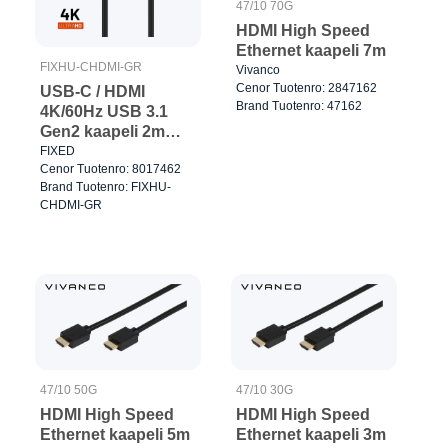
47/10 70G
HDMI High Speed
Ethernet kaapeli 7m
FIXHU-CHDMI-GR
Vivanco
Cenor Tuotenro: 2847162
USB-C / HDMI
Brand Tuotenro: 47162
4K/60Hz USB 3.1
Gen2 kaapeli 2m
Musta
FIXED
Cenor Tuotenro: 8017462
Brand Tuotenro: FIXHU-
CHDMI-GR
47/10 50G
47/10 30G
HDMI High Speed
HDMI High Speed
Ethernet kaapeli 5m
Ethernet kaapeli 3m