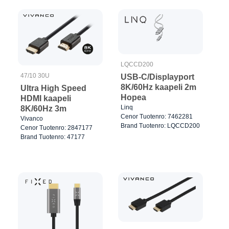
LQCCD200
47/10 30U
USB-C/Displayport
8K/60Hz kaapeli 2m
Ultra High Speed
Hopea
HDMI kaapeli
Linq
8K/60Hz 3m
Cenor Tuotenro: 7462281
Vivanco
Brand Tuotenro: LQCCD200
Cenor Tuotenro: 2847177
Brand Tuotenro: 47177