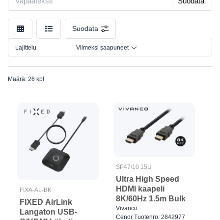
Suodata
HDMI
Merkki
RCA
Malli
Suodata
Scart
Liitäntä
Lajittelu
Viimeksi saapuneet
Määrä: 26 kpl
SP47/10 15U
Ultra High Speed
HDMI kaapeli
FIXA-AL-BK
8K/60Hz 1.5m Bulk
FIXED AirLink
Vivanco
Langaton USB-
Cenor Tuotenro: 2842977