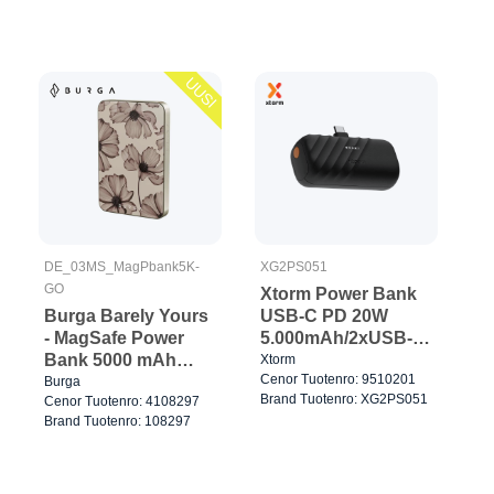
UUSI
DE_03MS_MagPbank5K-
XG2PS051
GO
Xtorm Power Bank
Burga Barely Yours
USB-C PD 20W
- MagSafe Power
5.000mAh/2xUSB-C
Bank 5000 mAh
Musta
Xtorm
Cenor Tuotenro: 9510201
Kulta
Burga
Brand Tuotenro: XG2PS051
Cenor Tuotenro: 4108297
Brand Tuotenro: 108297