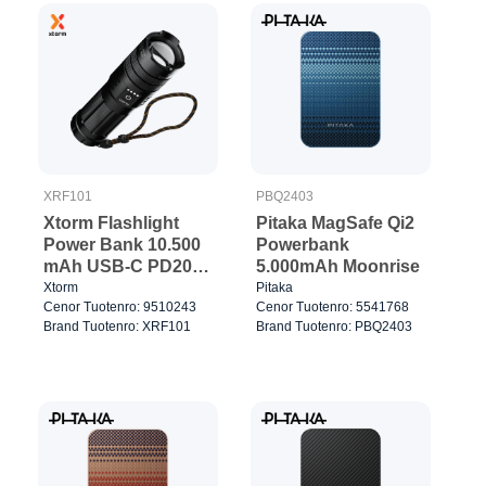
XRF101
PBQ2403
Xtorm Flashlight
Pitaka MagSafe Qi2
Power Bank 10.500
Powerbank
mAh USB-C PD20W
5.000mAh Moonrise
musta
Xtorm
Pitaka
Cenor Tuotenro: 9510243
Cenor Tuotenro: 5541768
Brand Tuotenro: XRF101
Brand Tuotenro: PBQ2403