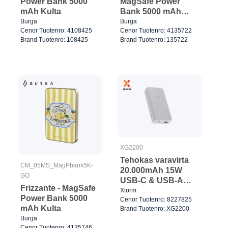
Power Bank 5000
MagSafe Power
mAh Kulta
Bank 5000 mAh
Kulta
Burga
Burga
Cenor Tuotenro: 4108425
Cenor Tuotenro: 4135722
Brand Tuotenro: 108425
Brand Tuotenro: 135722
XG2200
Tehokas varavirta
CM_05MS_MagPbank5K-
20.000mAh 15W
GO
USB-C & USB-A
Frizzante - MagSafe
Valkoinen
Xtorm
Power Bank 5000
Cenor Tuotenro: 8227825
mAh Kulta
Brand Tuotenro: XG2200
Burga
Cenor Tuotenro: 4135746