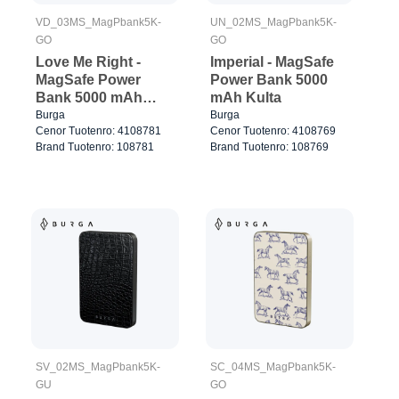
VD_03MS_MagPbank5K-
UN_02MS_MagPbank5K-
GO
GO
Love Me Right -
Imperial - MagSafe
MagSafe Power
Power Bank 5000
Bank 5000 mAh
mAh Kulta
Kulta
Burga
Burga
Cenor Tuotenro: 4108781
Cenor Tuotenro: 4108769
Brand Tuotenro: 108781
Brand Tuotenro: 108769
SV_02MS_MagPbank5K-
SC_04MS_MagPbank5K-
GU
GO