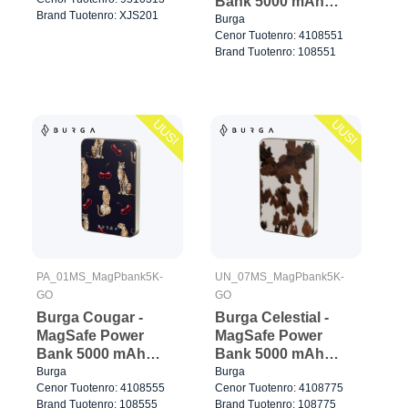
Bank 5000 mAh
Brand Tuotenro: XJS201
Kulta
Burga
Cenor Tuotenro: 4108551
Brand Tuotenro: 108551
UUSI
UUSI
PA_01MS_MagPbank5K-
UN_07MS_MagPbank5K-
GO
GO
Burga Cougar -
Burga Celestial -
MagSafe Power
MagSafe Power
Bank 5000 mAh
Bank 5000 mAh
Kulta
Kulta
Burga
Burga
Cenor Tuotenro: 4108555
Cenor Tuotenro: 4108775
Brand Tuotenro: 108555
Brand Tuotenro: 108775