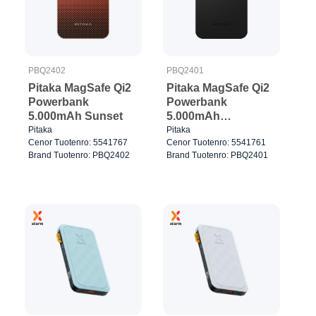
PBQ2402
PBQ2401
Pitaka MagSafe Qi2
Pitaka MagSafe Qi2
Powerbank
Powerbank
5.000mAh Sunset
5.000mAh
Musta/Harmaa
Pitaka
Pitaka
Cenor Tuotenro: 5541767
Cenor Tuotenro: 5541761
Brand Tuotenro: PBQ2402
Brand Tuotenro: PBQ2401