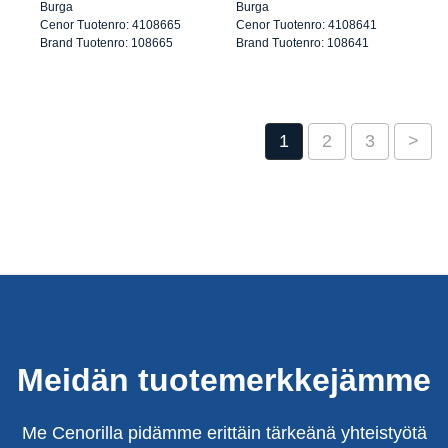
Kulta
Kulta
Burga
Burga
Cenor Tuotenro: 4108665
Cenor Tuotenro: 4108641
Brand Tuotenro: 108665
Brand Tuotenro: 108641
1
2
3
>
Meidän tuotemerkkejämme
Me Cenorilla pidämme erittäin tärkeänä yhteistyötä