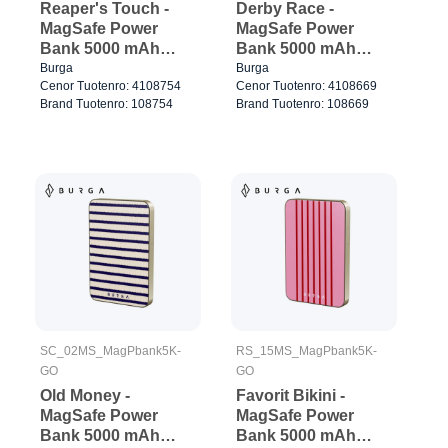
Reaper's Touch -
Derby Race -
MagSafe Power
MagSafe Power
Bank 5000 mAh
Bank 5000 mAh
Harmaa metalli
Kulta
Burga
Burga
Cenor Tuotenro: 4108754
Cenor Tuotenro: 4108669
Brand Tuotenro: 108754
Brand Tuotenro: 108669
SC_02MS_MagPbank5K-
RS_15MS_MagPbank5K-
GO
GO
Old Money -
Favorit Bikini -
MagSafe Power
MagSafe Power
Bank 5000 mAh
Bank 5000 mAh