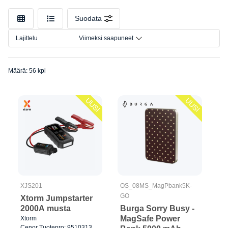
- 50
Malli
000mAh
Suodata
Liitäntä
- 6
000mAh
Lajittelu
Viimeksi saapuneet
Koko
Määrä: 56 kpl
UUSI
UUSI
XJS201
OS_08MS_MagPbank5K-
GO
Xtorm Jumpstarter
2000A musta
Burga Sorry Busy -
MagSafe Power
Xtorm
Cenor Tuotenro: 9510313