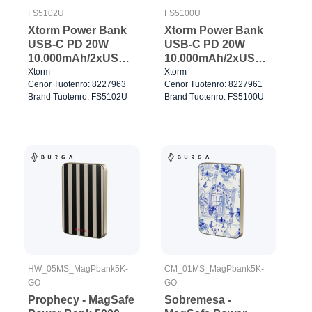
FS5102U
FS5100U
Xtorm Power Bank
Xtorm Power Bank
USB-C PD 20W
USB-C PD 20W
10.000mAh/2xUSB-
10.000mAh/2xUSB-
C Sininen
C Valk.
Xtorm
Xtorm
Cenor Tuotenro: 8227963
Cenor Tuotenro: 8227961
Brand Tuotenro: FS5102U
Brand Tuotenro: FS5100U
HW_05MS_MagPbank5K-
CM_01MS_MagPbank5K-
GO
GO
Prophecy - MagSafe
Sobremesa -