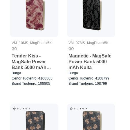
VM_10MS_MagPbank5K-
VM_07MS_MagPbank5K-
GO
GO
Tender Kiss -
Magnetic - MagSafe
MagSafe Power
Power Bank 5000
Bank 5000 mAh
mAh Kulta
Kulta
Burga
Burga
Cenor Tuotenro: 4108805
Cenor Tuotenro: 4108799
Brand Tuotenro: 108805
Brand Tuotenro: 108799