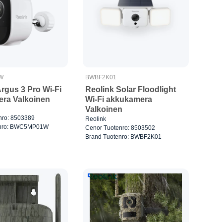
W
BWBF2K01
rgus 3 Pro Wi-Fi
Reolink Solar Floodlight
ra Valkoinen
Wi-Fi akkukamera
Valkoinen
nro: 8503389
Reolink
enro: BWC5MP01W
Cenor Tuotenro: 8503502
Brand Tuotenro: BWBF2K01