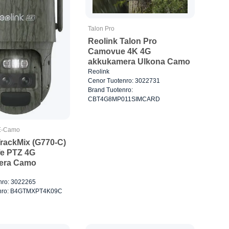
Talon Pro
Reolink Talon Pro
Camovue 4K 4G
akkukamera Ulkona Camo
Reolink
Cenor Tuotenro: 3022731
Brand Tuotenro:
CBT4G8MP011SIMCARD
E-Camo
TrackMix (G770-C)
fe PTZ 4G
era Camo
nro: 3022265
enro: B4GTMXPT4K09C