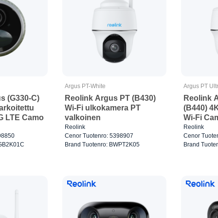
Argus PT-White
Argus PT Ult
us (G330-C)
Reolink Argus PT (B430)
Reolink A
arkoitettu
Wi-Fi ulkokamera PT
(B440) 4
G LTE Camo
valkoinen
Wi-Fi Ca
Reolink
Reolink
98850
Cenor Tuotenro: 5398907
Cenor Tuote
4GB2K01C
Brand Tuotenro: BWPT2K05
Brand Tuote