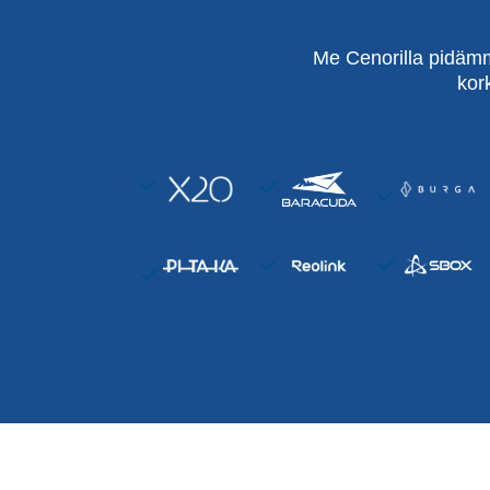
Me Cenorilla pidämm
kor