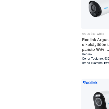
Argus Eco-White
Reolink Argus
ulkokäyttöön t
paristo-WiFi-
valvontakamer
Reolink
Cenor Tuotenro: 53
Brand Tuotenro: B