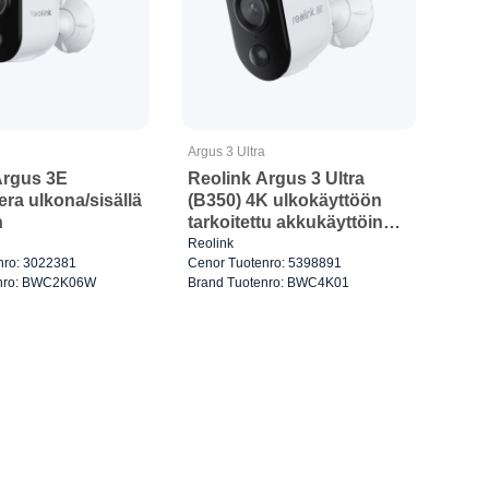
Argus 3 Ultra
Argus 3E
Reolink Argus 3 Ultra
ra ulkona/sisällä
(B350) 4K ulkokäyttöön
n
tarkoitettu akkukäyttöinen
Wi-Fi-kamera Valkoinen
Reolink
nro: 3022381
Cenor Tuotenro: 5398891
enro: BWC2K06W
Brand Tuotenro: BWC4K01