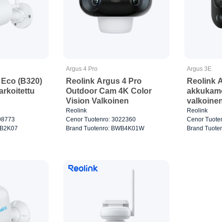
Argus 4 Pro
Argus 3E
 Eco (B320)
Reolink Argus 4 Pro
Reolink 
arkoitettu
Outdoor Cam 4K Color
akkukame
Vision Valkoinen
valkoine
a, valkoinen
Reolink
Reolink
98773
Cenor Tuotenro: 3022360
Cenor Tuote
WB2K07
Brand Tuotenro: BWB4K01W
Brand Tuot