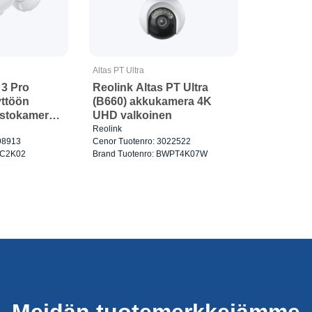
Altas PT Ultra
 3 Pro
Reolink Altas PT Ultra
yttöön
(B660) akkukamera 4K
ristokamera
UHD valkoinen
n
Reolink
98913
Cenor Tuotenro: 3022522
WC2K02
Brand Tuotenro: BWPT4K07W
Meidän tuotemerkkejämme