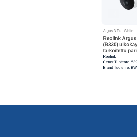
Argus 3 Pro-White
Reolink Argus
(B330) ulkokä
tarkoitettu pa
Wi-Fi Valkoine
Reolink
Cenor Tuotenro: 53
Brand Tuotenro: B