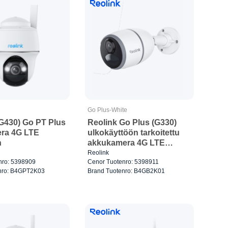
Go Plus-White
(G430) Go PT Plus
Reolink Go Plus (G330)
ra 4G LTE
ulkokäyttöön tarkoitettu
n
akkukamera 4G LTE
Valkoinen
Reolink
nro: 5398909
Cenor Tuotenro: 5398911
nro: B4GPT2K03
Brand Tuotenro: B4GB2K01