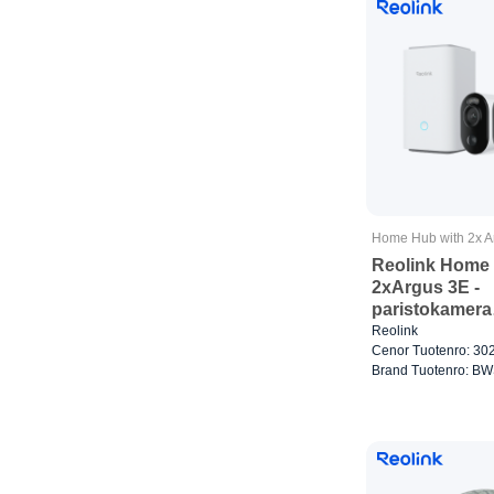
Home Hub with 2x A
Reolink Home 
2xArgus 3E -
paristokamera
ulkona/ulkoil
Reolink
Cenor Tuotenro: 30
Valkoinen
Brand Tuotenro: B