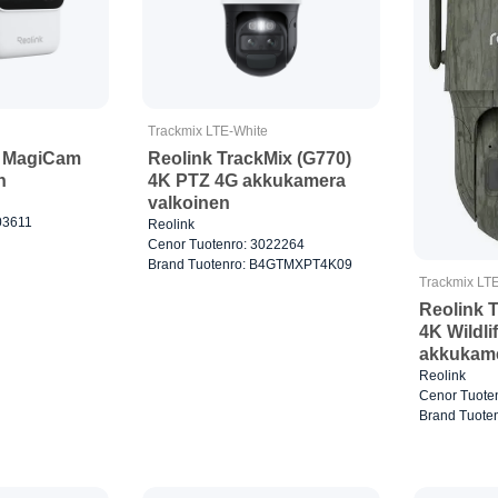
Trackmix LTE-White
s MagiCam
Reolink TrackMix (G770)
n
4K PTZ 4G akkukamera
valkoinen
03611
Reolink
Cenor Tuotenro: 3022264
Brand Tuotenro: B4GTMXPT4K09
Trackmix LT
Reolink 
4K Wildli
akkukam
Reolink
Cenor Tuote
Brand Tuot