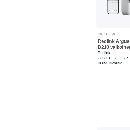
BW2K01W
Reolink Argu
B210 valkoine
Reolink
Cenor Tuotenro: 85
Brand Tuotenro: