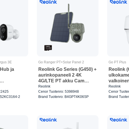
rgus 3E
Go Ranger PT+Solar Panel 2
Go PT Plus
Hub ja
Reolink Go Series (G450) +
Reolink 
aurinkopaneeli 2 4K
ulkokame
4G/LTE PT akku Cam
valkoine
massa
Camo
Reolink
Reolink
22425
Cenor Tuotenro: 5398948
Cenor Tuote
WS2KC0164-2
Brand Tuotenro: B4GPT4K06SP
Brand Tuote