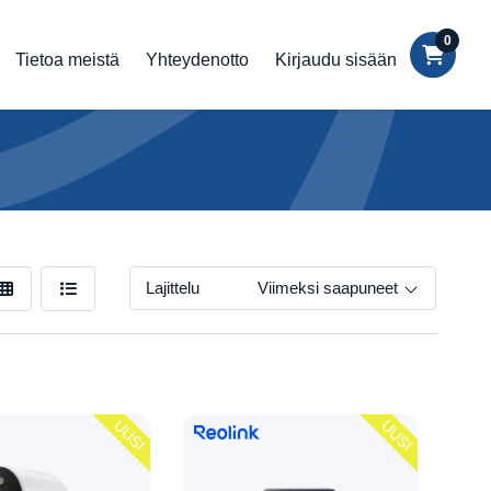
0
Tietoa meistä
Yhteydenotto
Kirjaudu sisään
Lajittelu
Viimeksi saapuneet
UUSI
UUSI