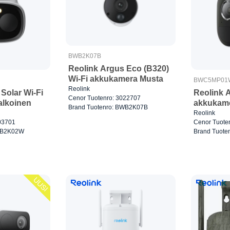
BWB2K07B
Reolink Argus Eco (B320)
Wi-Fi akkukamera Musta
BWC5MP01
Reolink
Solar Wi-Fi
Reolink A
Cenor Tuotenro: 3022707
alkoinen
akkukame
Brand Tuotenro: BWB2K07B
Reolink
03701
Cenor Tuote
BWB2K02W
Brand Tuot
UUSI