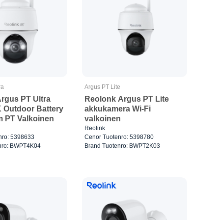
ra
Argus PT Lite
rgus PT Ultra
Reolonk Argus PT Lite
K Outdoor Battery
akkukamera Wi-Fi
m PT Valkoinen
valkoinen
Reolink
nro: 5398633
Cenor Tuotenro: 5398780
nro: BWPT4K04
Brand Tuotenro: BWPT2K03