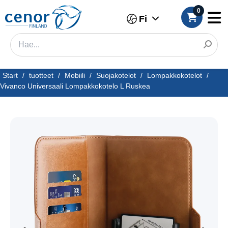
0
Fi
Start
/
tuotteet
/
Mobiili
/
Suojakotelot
/
Lompakkokotelot
/
Vivanco Universaali Lompakkokotelo L Ruskea