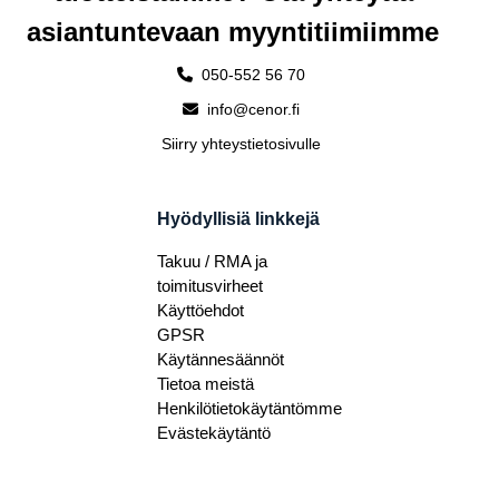
asiantuntevaan myyntitiimiimme
050-552 56 70
info@cenor.fi
Siirry yhteystietosivulle
Hyödyllisiä linkkejä
Takuu / RMA ja
toimitusvirheet
Käyttöehdot
GPSR
Käytännesäännöt
Tietoa meistä
Henkilötietokäytäntömme
Evästekäytäntö