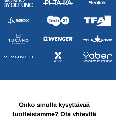
Onko sinulla kysyttävää
tuotteistamme? Ota yhteyttä