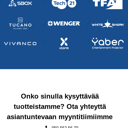
Onko sinulla kysyttävää
tuotteistamme? Ota yhteyttä
asiantuntevaan myyntitiimiimme
050-552 56 70