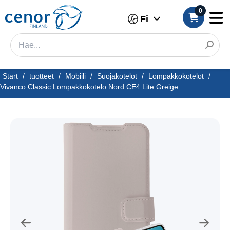
0
Fi
Start
/
tuotteet
/
Mobiili
/
Suojakotelot
/
Lompakkokotelot
/
Vivanco Classic Lompakkokotelo Nord CE4 Lite Greige