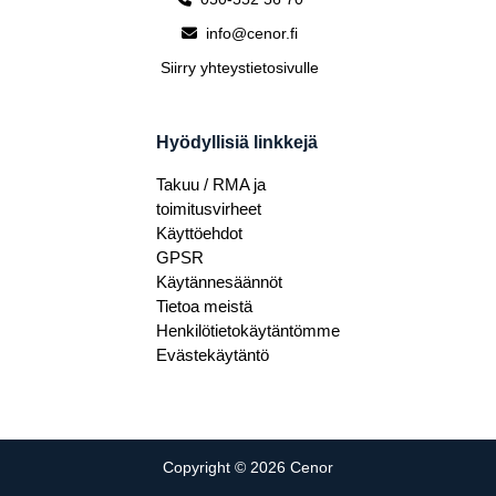
info@cenor.fi
Siirry yhteystietosivulle
Hyödyllisiä linkkejä
Takuu / RMA ja
toimitusvirheet
Käyttöehdot
GPSR
Käytännesäännöt
Tietoa meistä
Henkilötietokäytäntömme
Evästekäytäntö
Copyright © 2026 Cenor